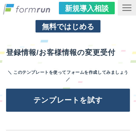
新規導入相談
ログイン
無料ではじめる
はじめての方へ
登録情報/お客様情報の変更受付
用途別の活用方法
機能・セキュリティ
＼ このテンプレートを使ってフォームを作成してみましょう
導入事例
／
プラン・価格
FAQ
テンプレートを試す