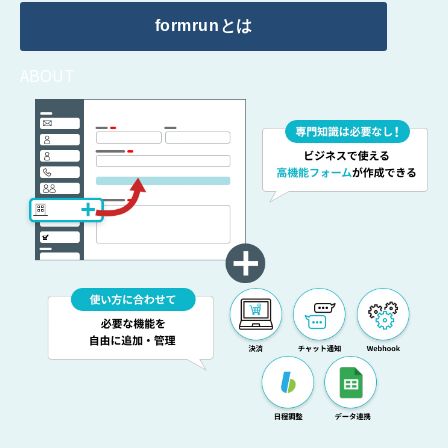
formrunとは
ABOUT