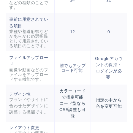
14
11
などの種類のことで
す。
事前に用意されてい
る項目
業種や都道府県など
12
0
があらかじめ選択肢
として用意されてい
る項目のことです。
ファイルアップロー
Googleアカウ
ド
ントの保持・
誰でもアップ
画像や動画などのフ
ロード可能
ログインが必
ァイルをアップロー
要
ドする機能です。
カラーコード
デザイン性
で指定可能
ブランドやサイトに
指定の中から
コード型なら
合わせたデザインに
色を変更可能
CSS調整も可
調整する機能です。
能
レイアウト変更