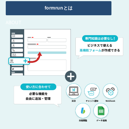
formrunとは
ABOUT