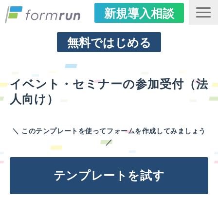
新規導入相談
ログイン
無料ではじめる
はじめての方へ
イベント・セミナーの参加受付（法
用途別の活用方法
人向け）
機能・セキュリティ
導入事例
＼ このテンプレートを使ってフォームを作成してみましょう
プラン・価格
／
FAQ
テンプレートを試す