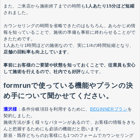
また、ご来店から施術終了までの時間も
1人あたり15分ほど短縮
されました。
カウンセリングの時間を省略できたのはもちろん、あらかじめ情
報を知っていることで、施術の準備も事前に終わらせることがで
きたためです。
1人あたり1時間ほどの施術なので、実に1/4の時間短縮となり、
店舗の回転率も向上しています
。
事前にお客様のご要望や状態を知っておくことで、従業員も安心
して施術を行えるので、社内でも好評
なんです。
formrunで使っている機能やプランの決
め手について聞かせてください。
瀧沢様
：
条件分岐項目を利用するために、
BEGINNERプラン
を
契約しました。
施術方法が多く様々なパターンがあるので、お客様の情報をきち
んと把握するためにも必須の機能だと思います。
新規・既存どちらのお客様にも1つのフォームでカウンセリング