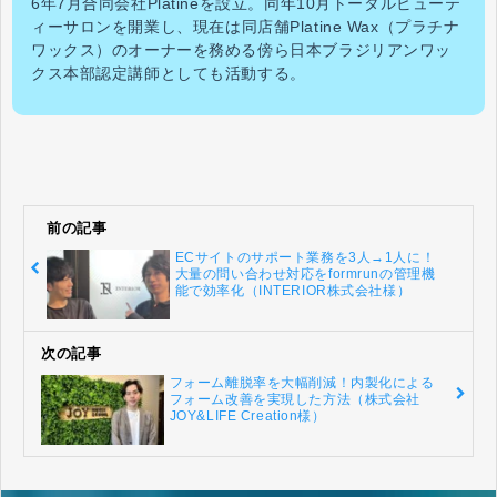
6年7月合同会社Platineを設立。同年10月トータルビューテ
ィーサロンを開業し、現在は
同店舗Platine Wax（プラチナ
ワックス）
のオーナーを務める傍ら日本ブラジリアンワッ
クス本部認定講師としても活動する。
前の記事
ECサイトのサポート業務を3人→1人に！
大量の問い合わせ対応をformrunの管理機
能で効率化（INTERIOR株式会社様）
次の記事
フォーム離脱率を大幅削減！内製化による
フォーム改善を実現した方法（株式会社
JOY&LIFE Creation様）