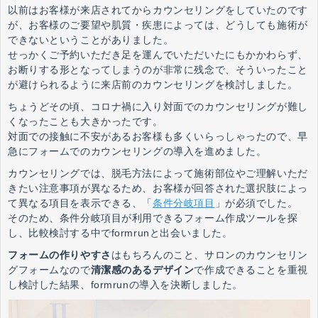
以前はお客様が来店されてからカウンセリングをしていたのです
が、お客様のご要望や肌質・疾患によっては、どうしても施術が
できないということがありました。
せっかくご予約いただき足を運んでいただいたにもかかわらず、
お断りする形となってしまうのが非常に残念で、そういったこと
が避けられるように来店前のカウンセリングを検討しました。
ちょうどその頃、コロナ禍に入り対面でのカウンセリングが難し
くなったことも大きかったです。
対面での接触に不安があるお客様も多くいらっしゃったので、早
急にフォームでのカウンセリングの導入を進めました。
カウンセリングでは、脱毛方法によって施術部位やご理解いただ
きたい注意事項が異なるため、お客様が回答された選択肢によっ
て異なる項目を表示できる、「
条件分岐項目
」が必須でした。
そのため、条件分岐項目が利用できるフォーム作成ツールを探
し、比較検討する中でformrunと出会いました。
フォームの作りやすさ
はもちろんのこと、サロンのカウンセリン
グフォームなので
清潔感のあるデザイン
で作成できることを重視
し検討した結果、formrunの導入を決断しました。