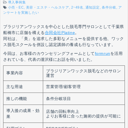
導入事例集
小売・EC
美容・エステ・ヘルスケア
2~49名
通知設定
条件分岐
ア
ンケートを実施したい
ブラジリアンワックスを中心とした脱毛専門サロン
として千葉県
船橋市に店舗を構える
合同会社Platine
。
同社は、「美」を追求した多彩なメニューを提供する他、ワック
ス脱毛スクールを併設し認定講師の養成も行なっています。
今回は、お客様のカウンセリングフォームとして
formrun
を活用
されている、代表の瀧沢様にお話を伺いました。
ブラジリアンワックス脱毛などのサロン
事業内容
運営
主な用途
営業管理/顧客管理
推しの機能
条件分岐項目
導入後の成果・効
店舗の回転率向上
よりお客様に合った施術の提供が可能に
果