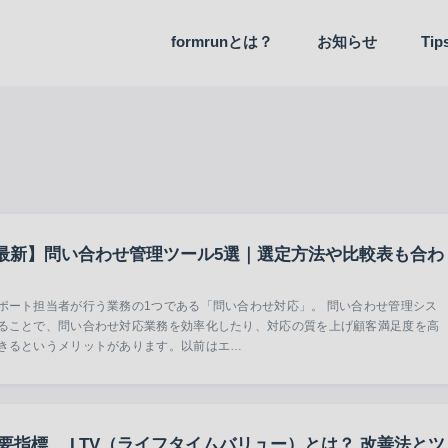
formrunとは？
お知らせ
Ti
機能アップデート
6年最新】問い合わせ管理ツール5選｜選定方法や比較表も合わ
ポート担当者が行う業務の1つである「問い合わせ対応」。 問い合わせ管理シス
ることで、問い合わせ対応業務を効率化したり、対応の質を上げ顧客満足度を高
きるというメリットがあります。以前はエ…
重要指標、 LTV（ライフタイムバリュー）とは？ 改善法とツ