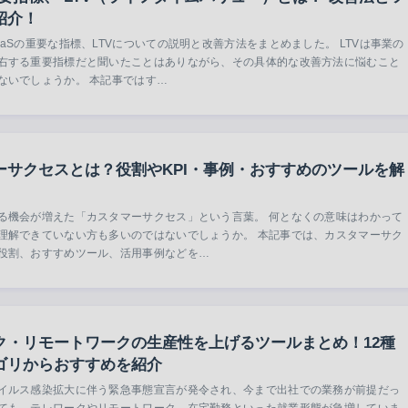
紹介！
aaSの重要な指標、LTVについての説明と改善方法をまとめました。 LTVは事業の
右する重要指標だと聞いたことはありながら、その具体的な改善方法に悩むこと
ないでしょうか。 本記事ではす…
ーサクセスとは？役割やKPI・事例・おすすめのツールを解
る機会が増えた「カスタマーサクセス」という言葉。 何となくの意味はわかって
理解できていない方も多いのではないでしょうか。 本記事では、カスタマーサク
役割、おすすめツール、活用事例などを…
ク・リモートワークの生産性を上げるツールまとめ！12種
ゴリからおすすめを紹介
イルス感染拡大に伴う緊急事態宣言が発令され、今まで出社での業務が前提だっ
ても、テレワークやリモートワーク、在宅勤務といった就業形態が急増していま