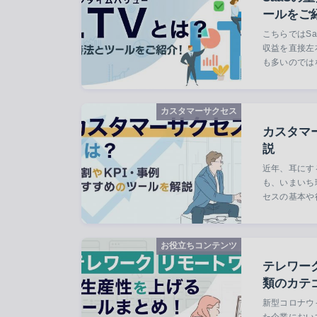
ールをご
こちらではS
収益を直接左
も多いのでは
カスタマーサクセス
カスタマ
説
近年、耳にす
も、いまいち
セスの基本や
お役立ちコンテンツ
テレワー
類のカテ
新型コロナウ
た企業におい