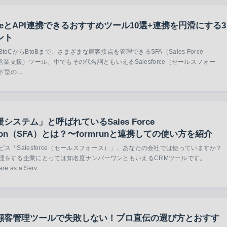
forceとAPI連携できるおすすめツール10選+連携を円滑にする3
ント
toCからBtoBまで、さまざまな顧客接点を管理できるSFA（Sales Force
ion=営業支援）ツール。中でもその代名詞ともいえるSalesforce（セールスフォー
ド型の…
システム」と呼ばれているSales Force
ation（SFA）とは？〜formrunと連携しての使い方を紹介
ス「Salesforce（セールスフォース）」、あなたの会社では使っていますか？
理をする企業にとっては知名度ナンバーワンともいえるCRMツールです。
re as a Serv…
顧客管理ツールで失敗しない！プロ直伝の選び方とおすす