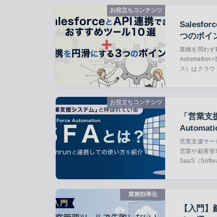
お役立ちコンテンツ
Sales
つのポイ
業種を問わずB
Automat
ス）はクラウ
お役立ちコンテンツ
「営業支援
Autom
営業支援サービ
営業や顧客管
SaaS（Softwa
業務効率化
【入門】