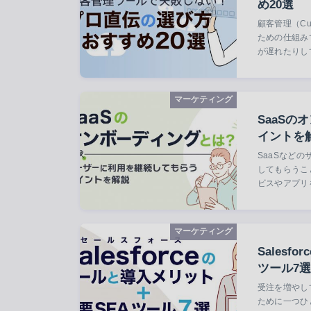
め20選
顧客管理（Cus
ための仕組み
が遅れたりし
マーケティング
SaaS
イントを
SaaSなど
してもらうこ
ビスやアプリ
マーケティング
Sales
ツール7選
受注を増やし
ために一つひ