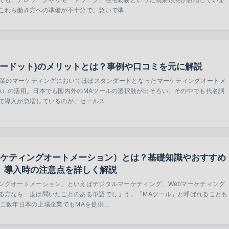
これら働き方への準備が不十分で、急いで準…
t(パードット)のメリットとは？事例や口コミを元に解説
B事業のマーケティングにおいてほぼスタンダードとなったマーケティングオートメ
A）の活用。日本でも国内外のMAツールの選択肢が出そろい、その中でも代名詞
て導入が急増しているのが、セールス…
ーケティングオートメーション）とは？基礎知識やおすすめ
、導入時の注意点を詳しく解説
ングオートメーション」といえばデジタルマーケティング、Webマーケティング
る方なら一度は聞いたことのある単語でしょう。「MAツール」と呼ばれることも
ここ数年日本の上場企業でもMAを提供…