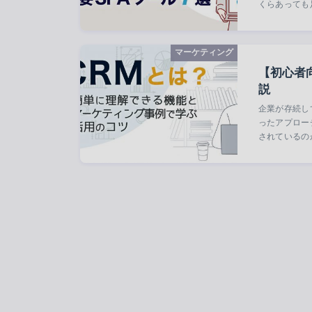
くらあっても
マーケティング
【初心者
説
企業が存続し
ったアプロー
されているの