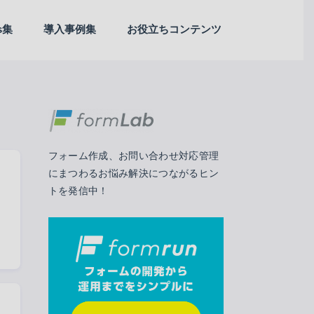
ps集
導入事例集
お役立ちコンテンツ
Webサイト/LP制作
アンケート
カスタマーサクセス
セールス
セキュリティ
デザイン
フォーム作成
マーケティング
予約日程調整
業務効率化
EFO
外部連携
フォーム作成、お問い合わせ対応管理
にまつわるお悩み解決につながるヒン
トを発信中！