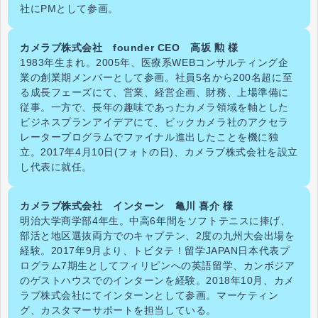
社にPMとして参画。
カメラブ株式会社 founder CEO 高坂 勲 様
1983年生まれ。2005年、
医療系WEBコンサルティング企
業の創業期メンバーとして参画。社員5名から200名超に至
る成長フェーズにて、営業、
経営企画、財務、上場準備に
従事。一方で、
長年の趣味であったカメラ領域を軸とした
ビジネスプランアイデア
にて、ビックカメラ社のアクセラ
レータープログラムでファイナル進出し
たことを機に独
立。2017年4月10日(フォトの日)、
カメラブ株式会社を設立
し代表に就任。
カメラブ株式会社 インターン 亀川 喜介 様
明治大学商学部4年生。中高6年間をソフトテニスに捧げ、
部活と地区選抜両方でのキャプテン、2度の九州大会出場を
経験。2017年9月より、トビタテ！留学JAPAN日本代表プ
ログラム7期生としてフィリピンへの英語留学、カンボジア
のゲストハウスでのインターンを経験。2018年10月、カメ
ラブ株式会社にてインターンとして参画。マーケティン
グ、カスタマーサポートを担当している。