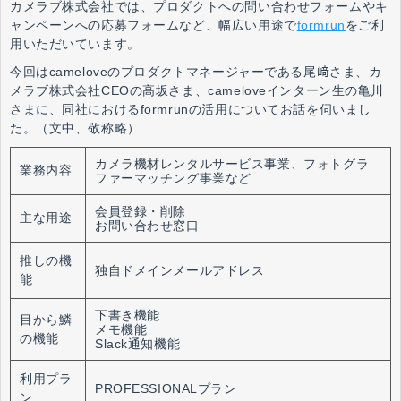
カメラブ株式会社では、プロダクトへの問い合わせフォームやキ
ャンペーンへの応募フォームなど、幅広い用途で
formrun
をご利
用いただいています
。
今回はcameloveのプロダクトマネージャーである尾﨑さま、カ
メラブ株式会社CEOの高坂さま、cameloveインターン生の亀川
さまに、同社におけるformrunの活用についてお話を伺いまし
た。
（文中、敬称略）
カメラ機材レンタルサービス事業、フォトグラ
業務内容
ファーマッチング事業など
会員登録・削除
主な用途
お問い合わせ窓口
推しの機
独自ドメインメールアドレス
能
下書き機能
目から鱗
メモ機能
の機能
Slack通知機能
利用プラ
PROFESSIONALプラン
ン