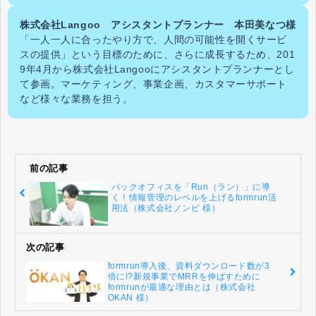
株式会社Langoo アシスタントプランナー 本田美なつ様
「一人一人に合ったやり方で、人間の可能性を開くサービ
スの提供」という目標のために、さらに成長するため、201
9年4月から株式会社Langooにアシスタントプランナーとし
て参画。マーケティング、事業企画、カスタマーサポート
など様々な業務を担う。
前の記事
バックオフィスを「Run（ラン）」に導
く！情報管理のレベルを上げるformrun活
用法（株式会社ノンピ 様）
次の記事
formrun導入後、資料ダウンロード数が3
倍に!?新規事業でMRRを伸ばすために
formrunが最適な理由とは（株式会社
OKAN 様）