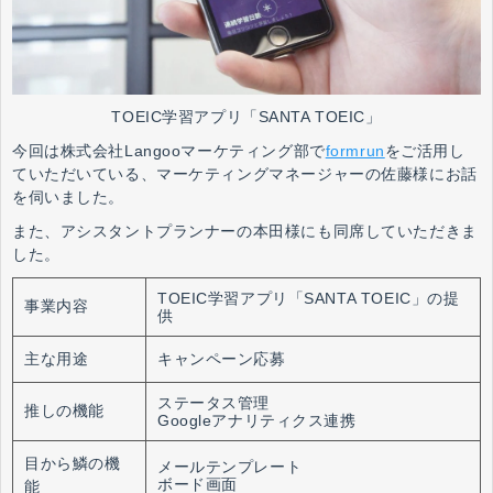
TOEIC学習アプリ「SANTA TOEIC」
今回は株式会社Langooマ
ーケティング部で
formrun
をご活用し
ていただいている、マーケティングマネージャーの佐藤様にお話
を伺いました。
また、アシスタントプランナーの本田様にも同席していただきま
した。
TOEIC学習アプリ「SANTA TOEIC」の提
事業内容
供
主な用途
キャンペーン応募
ステータス管理
推しの機能
Googleアナリティクス連携
目から鱗の機
メールテンプレート
ボード画面
能