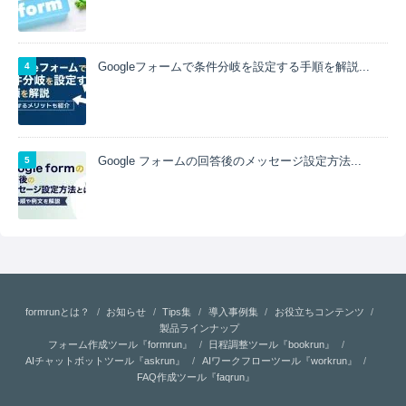
Googleフォームで条件分岐を設定する手順を解説...
Google フォームの回答後のメッセージ設定方法...
formrunとは？
お知らせ
Tips集
導入事例集
お役立ちコンテンツ
製品ラインナップ
フォーム作成ツール『formrun』
日程調整ツール『bookrun』
AIチャットボットツール『askrun』
AIワークフローツール『workrun』
FAQ作成ツール『faqrun』