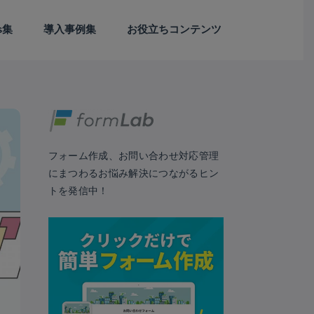
ps集
導入事例集
お役立ちコンテンツ
Webサイト/LP制作
アンケート
カスタマーサクセス
セールス
セキュリティ
デザイン
フォーム作成
マーケティング
予約日程調整
業務効率化
EFO
外部連携
フォーム作成、お問い合わせ対応管理
にまつわるお悩み解決につながるヒン
トを発信中！