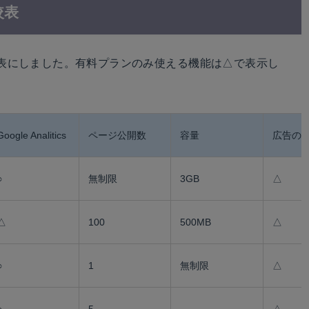
較表
表にしました。有料プランのみ使える機能は△で表示し
Google Analitics
ページ公開数
容量
広告の
○
無制限
3GB
△
△
100
500MB
△
○
1
無制限
△