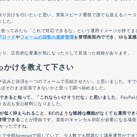
振り分けを行いたいと思い、実装スピード重視で誰でも扱えるノーコ
ました。
試しに使ってみたら「これで対応できるな」という運用イメージが持てま
プロード
や
フォームの回答の進捗管理
も管理画面内ででき、UIも直
たり、広告的な要素が気になったりして見送った経緯があります。
っかけを教えて下さい
申込みと決済を一つのフォームで完結させたい」と思いました。すで
きればそのまま拡張できないかと思って調べ始めました。
できると知って、「これならいけそうだな」と思いました
。PayPa
きる点も安心材料になりました。
数料が低く抑えられること、ECのような複雑な機能がなくても運用でき
管理できる
ことが理由です。直前のキャンセル対応が必要になる場面
かったですね。
で全部formrunで回していて、少人数でも問題なく講座運営ができ