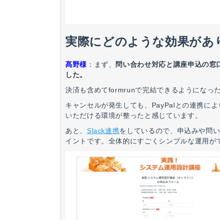
実際にどのような効果があ
髙野様
：
まず、
問い合わせ対応と講座申込の窓
した。
決済も含めてformrunで完結できるようにな
キャンセルが発生しても、PayPalとの連携
いただける環境が整ったと感じています。
あと、
Slack連携
をしているので、申込みや問
イントです。全体的にすごくシンプルな運用が