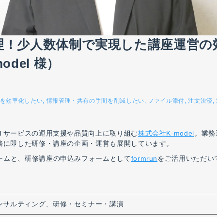
理！少人数体制で実現した講座運営の
del 様）
を効率化したい
情報管理・共有の手間を削減したい
ファイル添付
注文決済
Tサービスの運用支援や品質向上に取り組む
株式会社K-model
。業務
実務に即した研修・講座の企画・運営も展開しています。
ームと、研修講座の申込みフォームとして
formrun
をご活用いただい
コンサルティング、研修・セミナー・講演