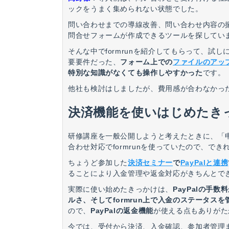
ックをうまく集められない状態でした。
問い合わせまでの導線改善、問い合わせ内容の
問合せフォームが作成できるツールを探してい
そんな中でformrunを紹介してもらって、
要要件だった、
フォーム上での
ファイルのアッ
特別な知識がなくても操作しやすかった
です。
他社も検討はしましたが、費用感が合わなかっ
決済機能を使いはじめたき
研修講座を一般公開しようと考えたときに、「
合わせ対応でformrunを使っていたので、で
ちょうど参加した
決済セミナー
で
PayPalと連携
ることにより入金管理や返金対応がきちんとで
実際に使い始めたきっかけは、
PayPalの手
ルさ、そしてformrun上で入金のステータスを
ので、
PayPalの返金機能
が使える点もありがた
今では、受付から決済、入金確認、参加者管理ま