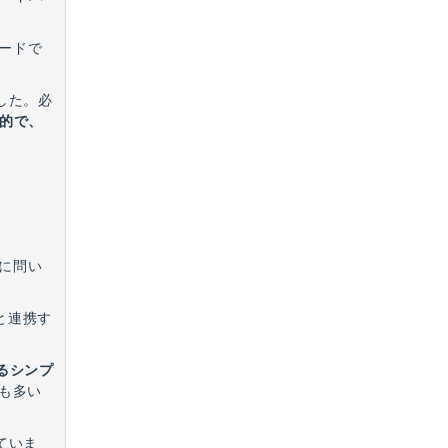
ードで
した。必
感的で、
に問い
lと連携す
るシンプ
も多い
ていま