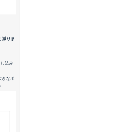
と減りま
申し込み
大きなポ
。