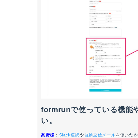
formrunで使っている
い。
髙野様
：
Slack連携
や
自動返信メール
を使いた