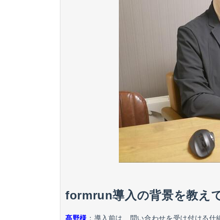
formrun導入の背景を教
髙野様
：
導入前は、問い合わせを受け付ける仕