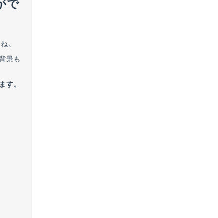
がで
すね。
背景も
ます。