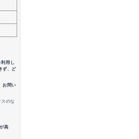
を利用し
きず、ど
、お問い
クスのな
が高