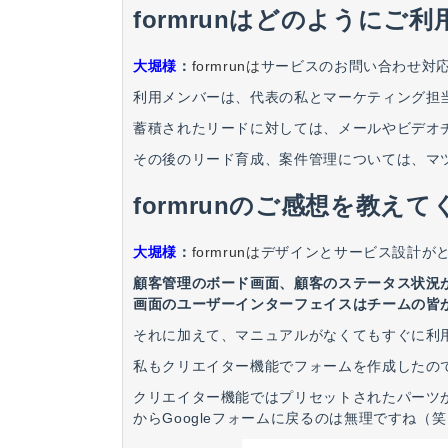
formrunはどのように
大堀様
：
formrunは
サービスのお問い合わせ対応
利用メンバーは、代表の私とマーケティング担
蓄積されたリードに対しては、メールやビデオ
その後のリード育成、案件管理については、マツ
formrunのご感想を教え
大堀様
：
formrunは
デザインとサービス設計が
顧客管理のボード画面、顧客のステータス状況
画面のユーザーインターフェイスはチームの皆
それに加えて、マニュアルがなくてもすぐに利
私もクリエイター機能でフォームを作成したの
クリエイター機能ではプリセットされたパーツ
からGoogleフォームに戻るのは無理ですね（笑