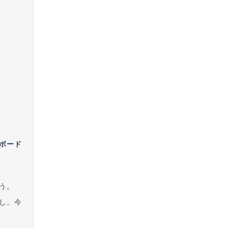
。
ボード
う。
し。今