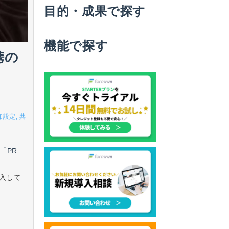
目的・成果で探す
機能で探す
携の
知設定
共
「PR
入して