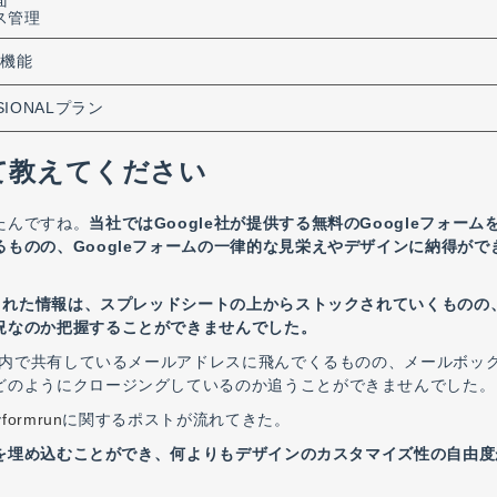
面
ス管理
知機能
SIONALプラン
いて教えてください
たんですね。
当社ではGoogle社が提供する無料のGoogleフォーム
ものの、Googleフォームの一律的な見栄えやデザインに納得がで
力された情報は、スプレッドシートの上からストックされていくものの
況なのか把握することができませんでした。
は社内で共有しているメールアドレスに飛んでくるものの、メールボッ
どのようにクロージングしているのか追うことができませんでした。
で
formrun
に関するポストが流れてきた。
を埋め込むことができ、何よりもデザインのカスタマイズ性の自由度