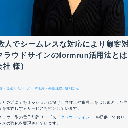
複数人でシームレスな対応により顧客
ラウドサインのformrun活用法とは
社 様）
善・重視したい
データ活用・外部連携
通知設定
っと身近に」をミッションに掲げ、弁護士や税理士をはじめとした専
々を橋渡しするサービスを推進しています。
クラウド型の電子契約サービス「
クラウドサイン
」を提供しており
ンスの強化を実現させています。