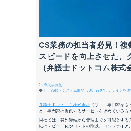
CS業務の担当者必見！
スピードを向上させた、ク
（弁護士ドットコム株式会
導入事例集
IT・Web・システム開発
300~999名
デザインを改
弁護士ドットコム株式会社
では、「専門家をも
と、専門家の提供するサービスを求めている方
同社では、契約締結から管理までを可能とする
結のスピード化やコストの削減、コンプライア