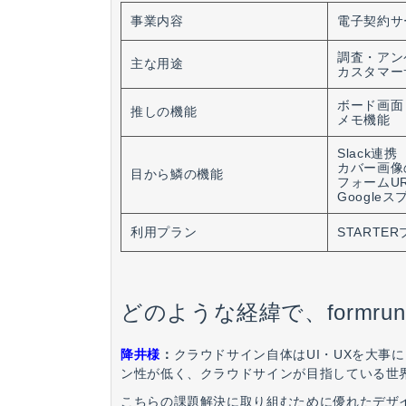
事業内容
電子契約サ
調査・アン
主な用途
カスタマー
ボード画面
推しの機能
メモ機能
Slack連携
カバー画像
目から鱗の機能
フォームU
Google
利用プラン
STARTE
どのような経緯で、form
降井様
：
クラウドサイン自体はUI・UXを大事
ン性が低く、クラウドサインが目指している世
こちらの課題解決に取り組むために優れたデザ