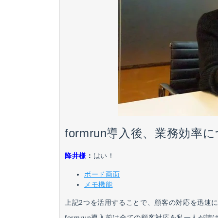
formrun導入後、業務効
降井様
：
はい！
ボード画面
メモ機能
上記2つを活用することで、顧客の対応を迅速
formrun導入前は全ての顧客対応を私一人