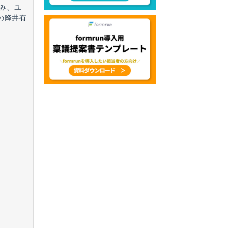
み、ユ
の降井有