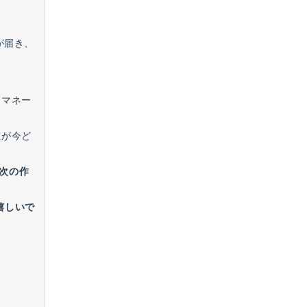
が届き、
スマネー
誰が今ど
次の作
嬉しいで