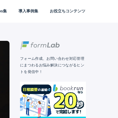
ps集
導入事例集
お役立ちコンテンツ
Webサイト/LP制作
アンケート
カスタマーサクセス
セールス
セキュリティ
デザイン
フォーム作成
マーケティング
予約日程調整
業務効率化
EFO
外部連携
フォーム作成、お問い合わせ対応管理
にまつわるお悩み解決につながるヒン
トを発信中！