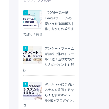
ピックアップ記事
【2026年完全版】
Googleフォームの
使い方を徹底解説｜
作り方から作成例ま
で詳しく紹介
アンケートフォーム
が無料で作れるツー
ル11選！選び方や作
り方のポイントも解
説
WordPressに予約シ
ステムを設置するな
ら！おすすめのツー
ル5選＋プラグイン5
選