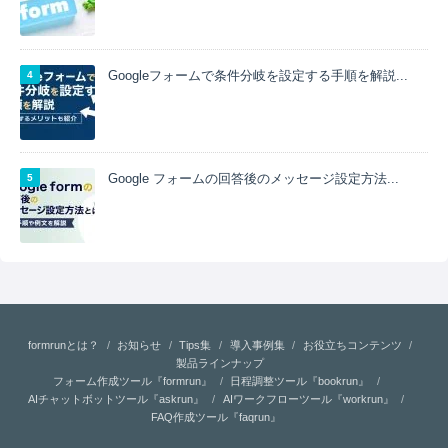
Googleフォームで条件分岐を設定する手順を解説...
Google フォームの回答後のメッセージ設定方法...
formrunとは？
お知らせ
Tips集
導入事例集
お役立ちコンテンツ
製品ラインナップ
フォーム作成ツール『formrun』
日程調整ツール『bookrun』
AIチャットボットツール『askrun』
AIワークフローツール『workrun』
FAQ作成ツール『faqrun』