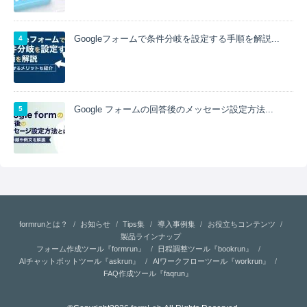
Googleフォームで条件分岐を設定する手順を解説...
Google フォームの回答後のメッセージ設定方法...
formrunとは？
お知らせ
Tips集
導入事例集
お役立ちコンテンツ
製品ラインナップ
フォーム作成ツール『formrun』
日程調整ツール『bookrun』
AIチャットボットツール『askrun』
AIワークフローツール『workrun』
FAQ作成ツール『faqrun』