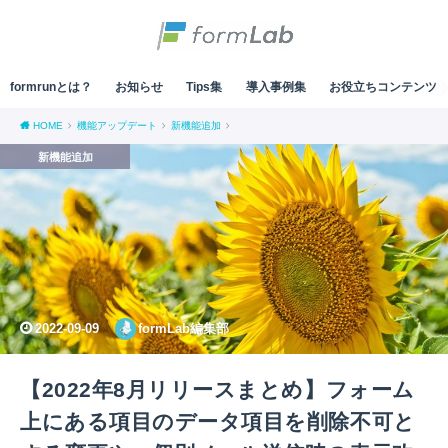
formrunとは？
お知らせ
Tips集
導入事例集
お役立ちコンテンツ
HOME
機能アップデート
新機能追加
新機能追加
2022-09-09
formLab編集部
【2022年8月リリースまとめ】フォーム
上にある項目のデータ項目を削除不可と