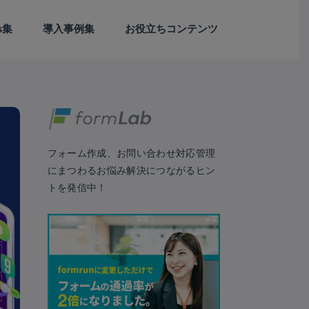
ps集
導入事例集
お役立ちコンテンツ
Webサイト/LP制作
アンケート
カスタマーサクセス
セールス
セキュリティ
デザイン
フォーム作成
マーケティング
予約日程調整
業務効率化
EFO
外部連携
フォーム作成、お問い合わせ対応管理
にまつわるお悩み解決につながるヒン
トを発信中！