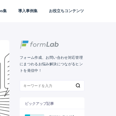
ps集
導入事例集
お役立ちコンテンツ
Webサイト/LP制作
アンケート
カスタマーサクセス
セールス
セキュリティ
デザイン
フォーム作成
マーケティング
予約日程調整
業務効率化
EFO
外部連携
フォーム作成、お問い合わせ対応管理
にまつわるお悩み解決につながるヒン
トを発信中！
ピックアップ記事