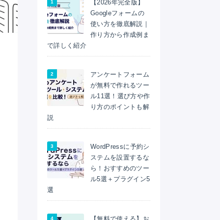
【2026年完全版】
Googleフォームの
使い方を徹底解説｜
作り方から作成例ま
で詳しく紹介
アンケートフォーム
が無料で作れるツー
ル11選！選び方や作
り方のポイントも解
説
WordPressに予約シ
ステムを設置するな
ら！おすすめのツー
ル5選＋プラグイン5
選
【無料で使える】お