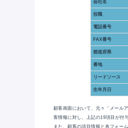
会社名
役職
電話番号
FAX番号
都道府県
番地
リードソース
生年月日
顧客画面において、元々「メール
客情報に対し、上記の19項目が付
また、顧客の項目情報と各フォー