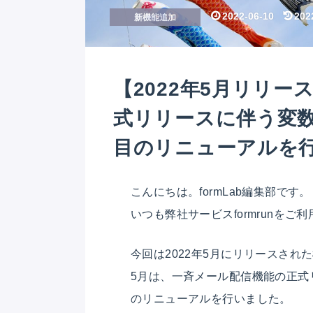
2022-06-10
202
新機能追加
【2022年5月リリ
式リリースに伴う変
目のリニューアルを
こんにちは。formLab編集部です。
いつも弊社サービスformrunを
今回は2022年5月にリリースされ
5月は、一斉メール配信機能の正式
のリニューアル
を行いました。