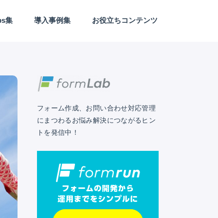
ps集
導入事例集
お役立ちコンテンツ
Webサイト/LP制作
アンケート
カスタマーサクセス
セールス
セキュリティ
デザイン
フォーム作成
マーケティング
予約日程調整
業務効率化
EFO
外部連携
carp
streamer
フォーム作成、お問い合わせ対応管理
にまつわるお悩み解決につながるヒン
トを発信中！