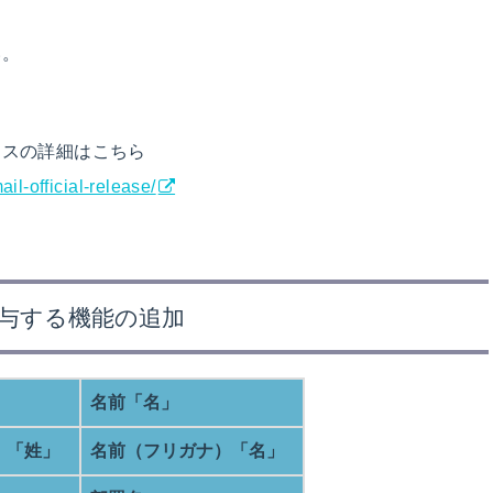
い。
ースの詳細はこちら
il-official-release/
付与する機能の追加
名前「名」
）「姓」
名前（フリガナ）「名」