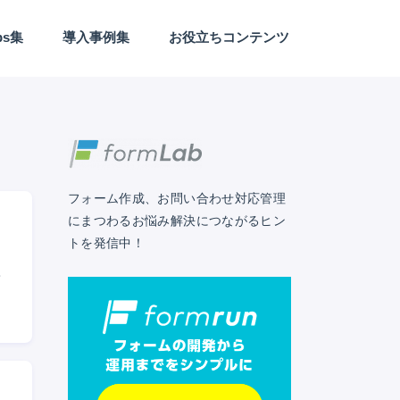
ps集
導入事例集
お役立ちコンテンツ
Webサイト/LP制作
アンケート
カスタマーサクセス
セールス
セキュリティ
デザイン
フォーム作成
マーケティング
予約日程調整
業務効率化
EFO
外部連携
フォーム作成、お問い合わせ対応管理
にまつわるお悩み解決につながるヒン
トを発信中！