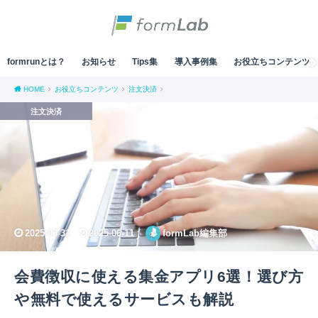
formrunとは？
お知らせ
Tips集
導入事例集
お役立ちコンテンツ
HOME
お役立ちコンテンツ
注文決済
注文決済
2025-03-31
2025-06-11
formLab編集部
会費徴収に使える集金アプリ6選！選び方
や無料で使えるサービスも解説