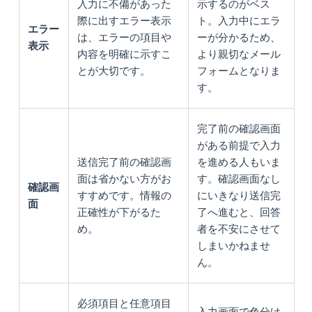
入力に不備があった
示するのがベス
際に出すエラー表示
ト。入力中にエラ
エラー
は、エラーの項目や
ーが分かるため、
表示
内容を明確に示すこ
より親切なメール
とが大切です。
フォームとなりま
す。
完了前の確認画面
がある前提で入力
送信完了前の確認画
を進める人もいま
面は省かない方がお
す。確認画面なし
確認画
すすめです。情報の
にいきなり送信完
面
正確性が下がるた
了へ進むと、回答
め。
者を不安にさせて
しまいかねませ
ん。
必須項目と任意項目
入力画面で色分け