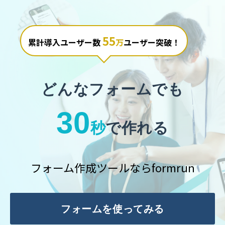
55
累計導入ユーザー数
万
ユーザー突破！
どんなフォームでも
30
秒
で作れる
フォーム作成ツールならformrun
フォームを使ってみる