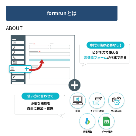
formrunとは
ABOUT