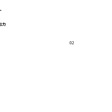
ト
出力
02