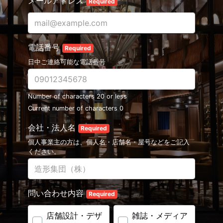
メールアドレス
Required
電話番号
Required
日中ご連絡可能な電話番号
Number of characters 20 or less
Current number of characters
0
会社・法人名
Required
個人事業主の方は、個人名・店舗名・屋号などをご記入
ください。
問い合わせ内容
Required
店舗設計・デザ
雑誌・メディア