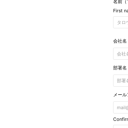
名前（
First 
会社
部署
メール
Confir