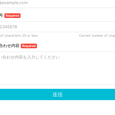
号
Required
f characters 20 or less
Current number of cha
合わせ内容
Required
送信