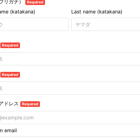
フリガナ）
Required
name (katakana)
Last name (katakana)
名
Required
名
Required
アドレス
Required
m email