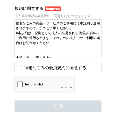
規約に同意する
Required
法人登録申請=会員規約に同意したものとなります。
福老なごみの商品・サービスのご利用には本規約が適用
されますので、予めご了承ください。
※本規約は、原則として法人の経営される代理店様等の
ご利用に適用されます。それ以外の法人でのご利用の場
合はお問合せください。
★第１条 （申し込み）
福老なごみの商品・サービスのご利用を希望される法人
福老なごみの会員規約に同意する
等は下記のいずれかのお申込みをいただきます。
２．ホームページの冒頭のWeb申込書に必要事項をご記
入の上所定の方法でお申込みいただきます。
３．福老なごみ宛にFAXで申込みいただきます。
★第２条 （企業様用アカウントの登録）
福老なごみはWeb申込書又はFAX申込みにより利用者登
送信
録を行います。