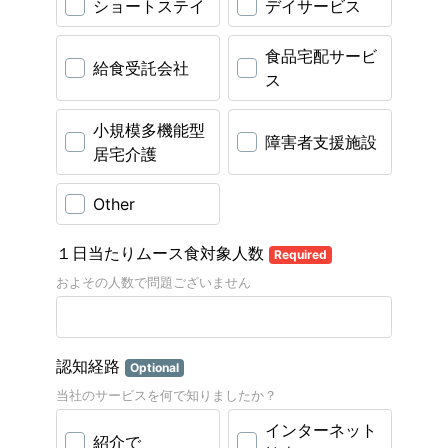
ショートステイ
デイサービス
食品宅配サービ
給食受託会社
ス
小規模多機能型
障害者支援施設
居宅介護
Other
１日当たりムース食対象人数
Required
およその人数で問題ございません
認知経路
Optional
当社のサービスを何で知りましたか？
インターネット
紹介で