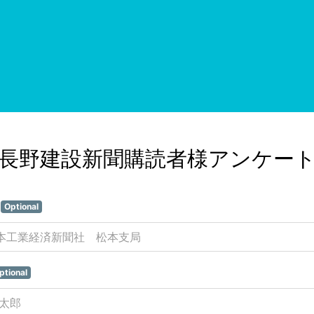
長野建設新聞購読者様アンケー
名
Optional
ptional