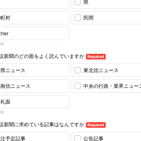
国
県
市町村
民間
ther
可
設新聞のどの面をよく読んでいますか
Required
全県ニュース
東北信ニュース
中南信ニュース
中央の行政・業界ニュー
入札面
可
設新聞に求めている記事はなんですか
Required
発注予定記事
公告記事