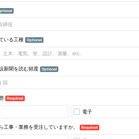
ptional
ている工種
Optional
設新聞を読む頻度
Optional
態
Required
紙
電子
ら工事・業務を受注していますか。
Required