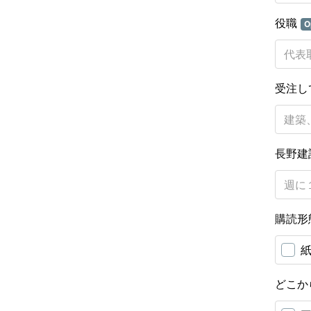
役職
O
受注し
長野建
購読形
どこか