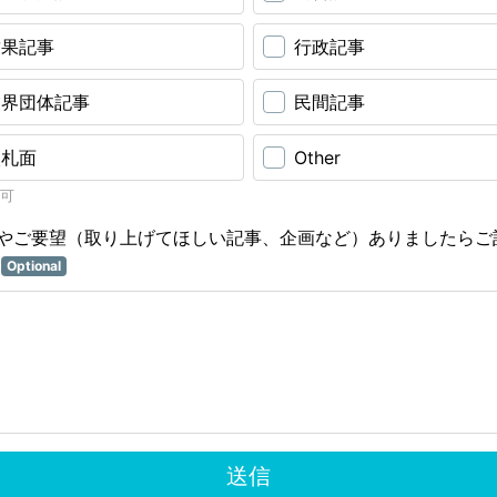
結果記事
行政記事
業界団体記事
民間記事
入札面
Other
可
やご要望（取り上げてほしい記事、企画など）ありましたらご
い
Optional
送信