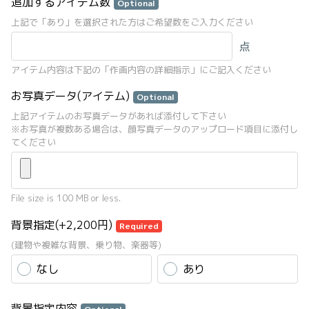
追加するアイテム数
Optional
上記で「あり」を選択された方はご希望数をご入力ください
点
アイテム内容は下記の「作画内容の詳細指示」にご記入ください
お写真データ(アイテム)
Optional
上記アイテムのお写真データがあれば添付して下さい
※お写真が複数ある場合は、顔写真データのアップロード項目に添付し
てください
File size is 100 MB or less.
背景指定(+2,200円)
Required
(建物や複雑な背景、乗り物、楽器等)
なし
あり
背景指定内容