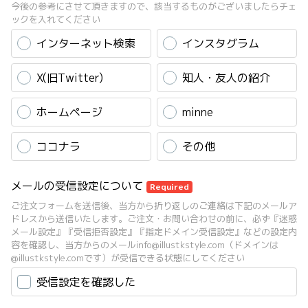
今後の参考にさせて頂きますので、該当するものがございましたらチェ
ックを入れてください
インターネット検索
インスタグラム
X(旧Twitter)
知人・友人の紹介
ホームページ
minne
ココナラ
その他
メールの受信設定について
Required
ご注文フォームを送信後、当方から折り返しのご連絡は下記のメールア
ドレスから送信いたします。ご注文・お問い合わせの前に、必ず『迷惑
メール設定』『受信拒否設定』『指定ドメイン受信設定』などの設定内
容を確認し、当方からのメールinfo@illustkstyle.com（ドメインは
@illustkstyle.comです）が受信できる状態にしてください
受信設定を確認した