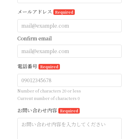
メールアドレス
Required
Confirm email
電話番号
Required
Number of characters 20 or less
Current number of characters
0
お問い合わせ内容
Required