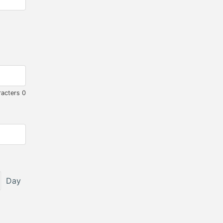
racters
0
Day