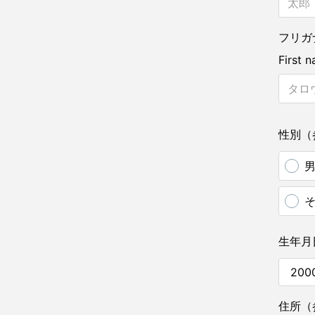
フリガ
First 
性別（
生年月
住所（