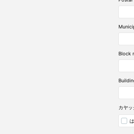
Munici
Block 
Buildi
カヤッ