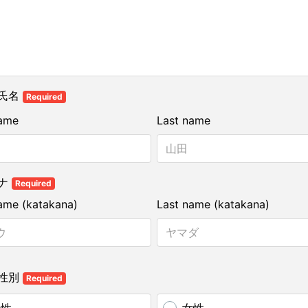
氏名
Required
name
Last name
ナ
Required
name (katakana)
Last name (katakana)
性別
Required