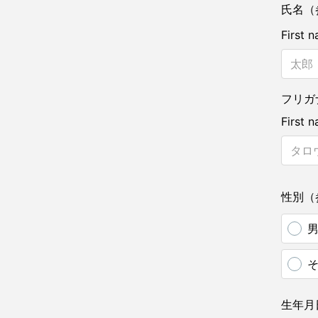
氏名（
First 
フリガ
First 
性別（
生年月