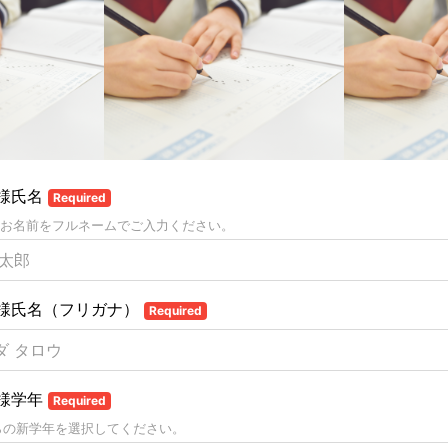
様氏名
Required
お名前をフルネームでご入力ください。
様氏名（フリガナ）
Required
様学年
Required
らの新学年を選択してください。