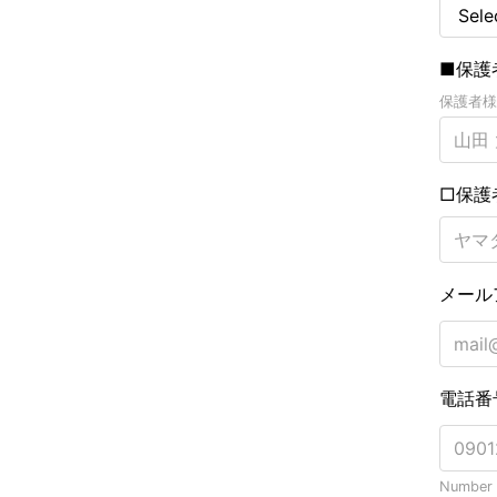
■保護
保護者様
□保護
メール
電話番
Number o