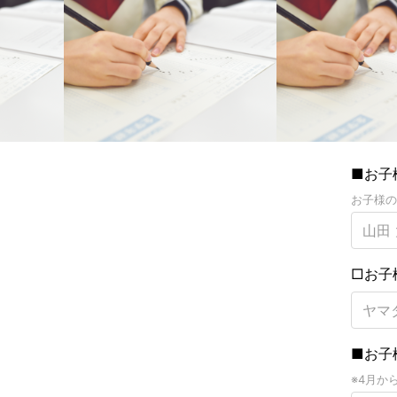
■お子
お子様の
□お子
■お子
※4月か