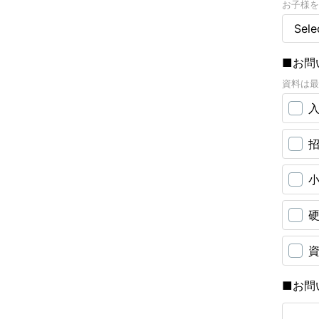
お子様を
■お問
資料は最
■お問