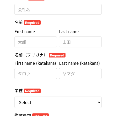
名前
Required
First name
Last name
名前（フリガナ）
Required
First name (katakana)
Last name (katakana)
業種
Required
従業員数
Required