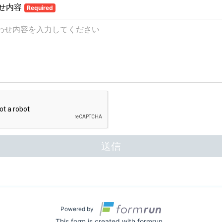
せ内容
Required
送信
Powered by
This form is created with formrun .