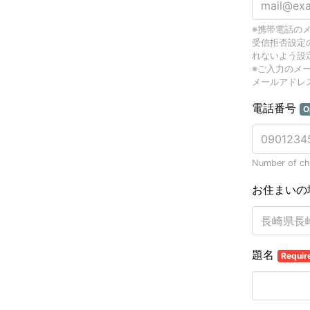
※携帯電話の
受信拒否設定の
れないよう設
※ご入力のメ
メールアドレ
電話番号
O
Number of cha
お住まいの
題名
Requir