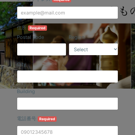
住所
Required
Postal code
Region
City
Building
電話番号
Required