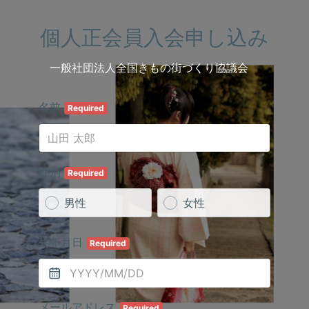
個人正会員入会申し込み
一般社団法人全国きもの街づくり協議会
名前
Required
性別
Required
男性
女性
生年月日
Required
メールアドレス
Required