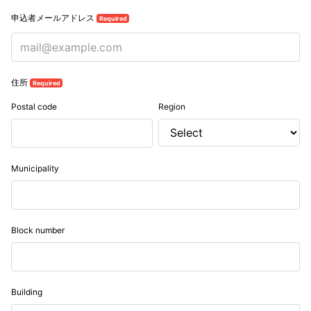
申込者メールアドレス
Required
住所
Required
Postal code
Region
Municipality
Block number
Building