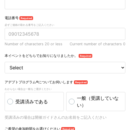
電話番号
Required
必ずご連絡の取れる番号をご記入ください
Number of characters 20 or less
Current number of characters
0
本イベントをどちらでお知りになりましたか。
Required
アデプトプログラム®についてお伺いします
Required
わからない場合は一般をご選択ください
一般（受講していな
受講済みである
い）
受講済みの場合は開催ガイドさんのお名前をご記入ください
ご希望の参加時間をお選びください
Required