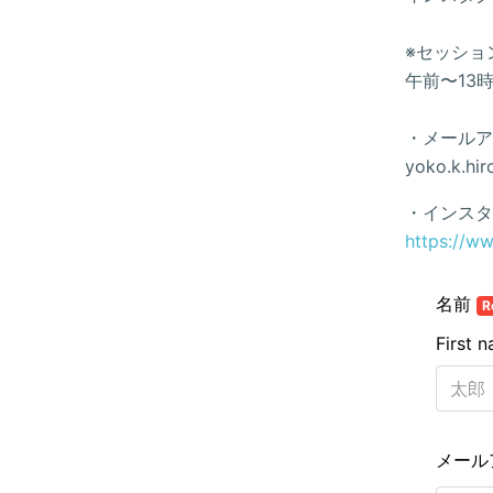
※セッショ
午前〜13
・メールア
yoko.k.hi
・インスタ
https://w
名前
R
First 
メール