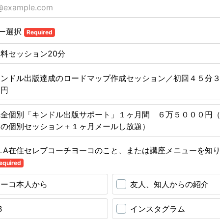
ー選択
Required
料セッション20分
キンドル出版達成のロードマップ作成セッション／初回４５分
０円
完全個別「キンドル出版サポート」１ヶ月間 ６万５０００円
回の個別セッション＋１ヶ月メールし放題）
LA在住セレブコーチヨーコのこと、または講座メニューを知
equired
ヨーコ本人から
友人、知人からの紹介
B
インスタグラム