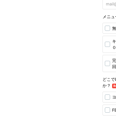
メニュ
無
どこで
か？
R
F