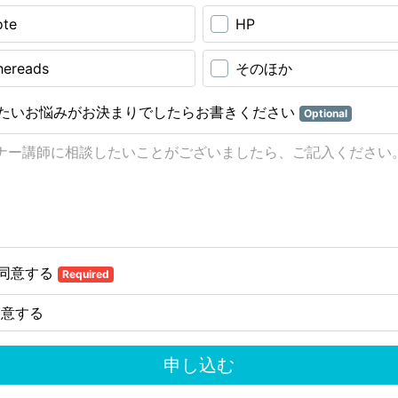
ote
HP
hereads
そのほか
たいお悩みがお決まりでしたらお書きください
Optional
同意する
Required
同意する
申し込む