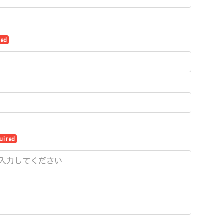
red
uired