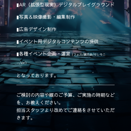
▮AR（拡張型現実）デジタルプレイグラウンド
▮写真＆映像撮影・編集制作
▮広告デザイン制作
▮イベント用デジタルコンテンツの提供
▮各種イベント企画・運営
（フェス/展示会/セレモニ
ー/etc）
となっております。
ご検討の内容や概のご予算、ご実施の時期など
を、お教えください。
担当スタッフより改めてご連絡をさせていただ
きます。