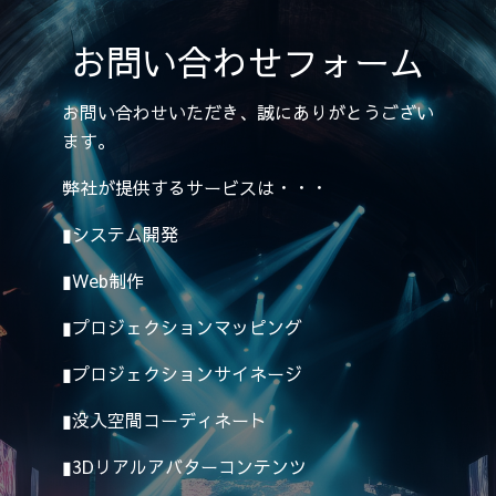
お問い合わせフォーム
お問い合わせいただき、誠にありがとうござい
ます。
弊社が提供するサービスは・・・
▮システム開発
▮Web制作
▮プロジェクションマッピング
▮プロジェクションサイネージ
▮没入空間コーディネート
▮3Dリアルアバターコンテンツ