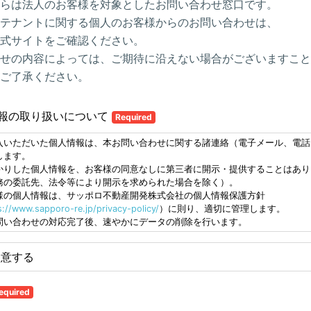
らは法人のお客様を対象としたお問い合わせ窓口です。
テナントに関する個人のお客様からのお問い合わせは、
式サイトをご確認ください。
せの内容によっては、ご期待に沿えない場合がございますこと
ご了承ください。
報の取り扱いについて
Required
入いただいた個人情報は、本お問い合わせに関する諸連絡（電子メール、電話
します。
かりした個人情報を、お客様の同意なしに第三者に開示・提供することはあり
務の委託先、法令等により開示を求められた場合を除く）。
様の個人情報は、サッポロ不動産開発株式会社の個人情報保護方針
s://www.sapporo-re.jp/privacy-policy/
）に則り、適切に管理します。
問い合わせの対応完了後、速やかにデータの削除を行います。
同意する
equired