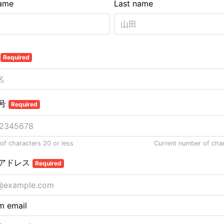
name
Last name
名
Required
号
Required
f characters 20 or less
Current number of cha
アドレス
Required
m email