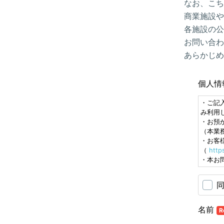
なお、こち
商業施設や
各施設の公
お問い合わ
あらかじめ
個人情
・ご記
み利用
・お預
（本業
・お客
（
http
・本お
名前
R