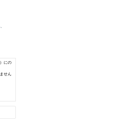
、
）にの
ません