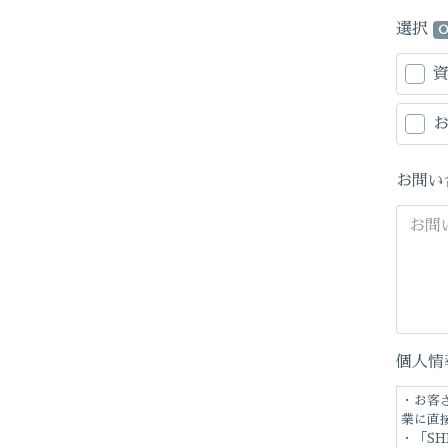
選択
O
お問い
個人情
・お客
業に直
・「S