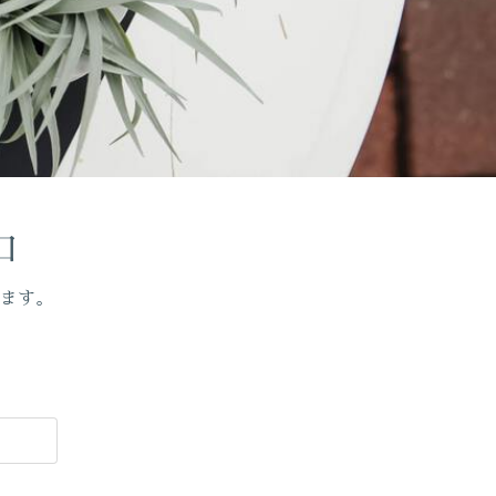
口
ます。