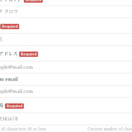
Required
名
Required
アドレス
Required
m email
号
Required
of characters 20 or less
Current number of cha