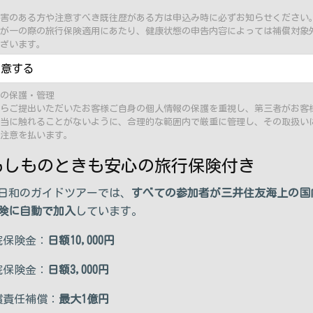
害のある方や注意すべき既往歴がある方は申込み時に必ずお知らせください
が一の際の旅行保険適用にあたり、健康状態の申告内容によっては補償対象
ざいます。
同意する
の保護・管理
らご提出いただいたお客様ご自身の個人情報の保護を重視し、第三者がお客
当に触れることがないように、合理的な範囲内で厳重に管理し、その取扱い
注意を払います。
 もしものときも安心の旅行保険付き
日和のガイドツアーでは、
すべての参加者が三井住友海上の国
険に自動で加入
しています。
院保険金：
日額10,000円
院保険金：
日額3,000円
償責任補償：
最大1億円