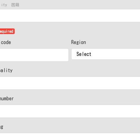
ality 国籍
equired
 code
Region
pality
number
ng