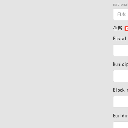
nation
住所
R
Postal
Munici
Block 
Buildi