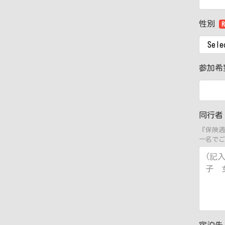
性別
R
参加希
同行
『保険適
一名でご