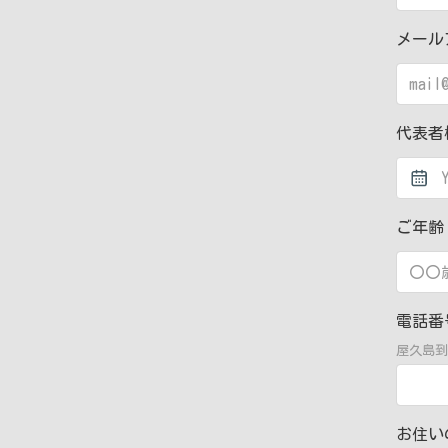
メール
代表者
ご年
電話
屋久島到
お住い