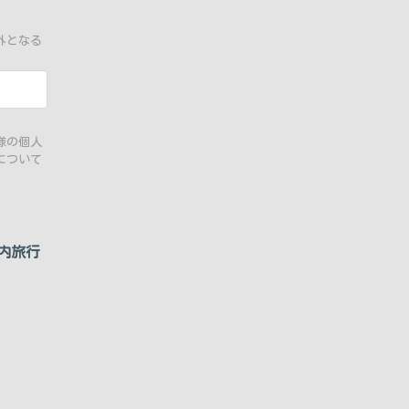
。
外となる
様の個人
について
内旅行