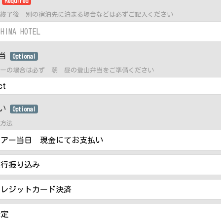
先
Required
終了後 別の宿泊先に泊まる場合などは必ずご記入ください
弁当
Optional
ーの場合は必ず 朝 昼の登山弁当をご準備ください
払い
Optional
方法
ツアー当日 現金にてお支払い
銀行振り込み
クレジットカード決済
未定