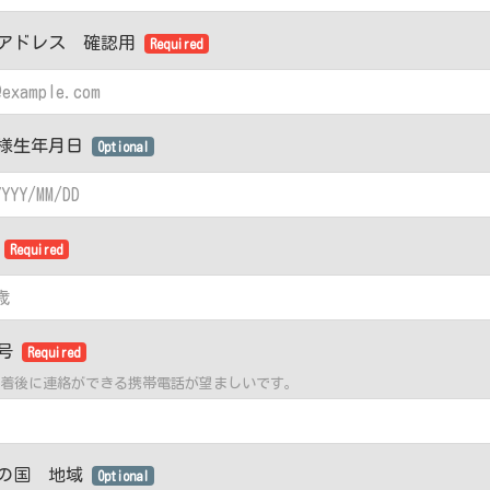
アドレス 確認用
Required
様生年月日
Optional
齢
Required
番号
Required
着後に連絡ができる携帯電話が望ましいです。
の国 地域
Optional