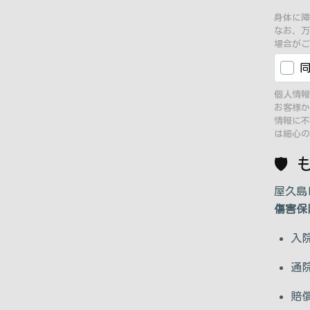
身体に障
なお、万
場合がご
個人情報
お客様か
情報に不
は細心の
🛡
屋久島
傷害保
入
通
賠