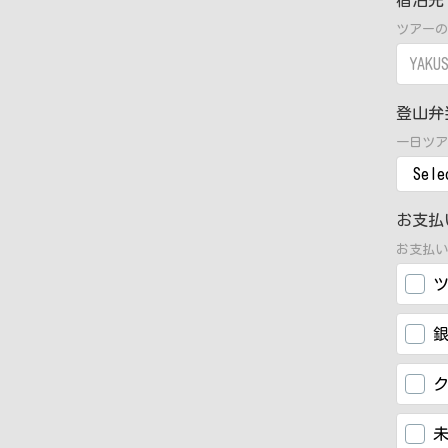
宿泊
ツアーの
登山
一日ツア
お支
お支払い