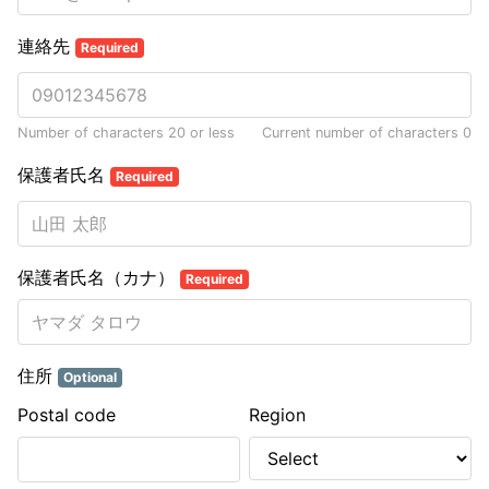
連絡先
Required
Number of characters 20 or less
Current number of characters
0
保護者氏名
Required
保護者氏名（カナ）
Required
住所
Optional
Postal code
Region