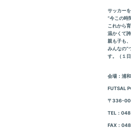
サッカーを
“今この時
これから
育
温かくて誇
親も子も、
みんなの“
す。（１日
会場：浦和
FUTSAL 
〒336-0
TEL：048
FAX：048