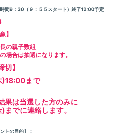
時間9：30（９：５５スタート）終了12:00予定
料
象
】
長の親子数組
の場合は抽選になります。
締切】
木)18:00まで
結果は当選した方のみに
(金)までに連絡します。
ントの
目的
】
：