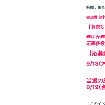
時間：集合
参加費:無
【募集対
年中か年
応募多数
【応募
9/18(
当選の
9/19
【このイベ