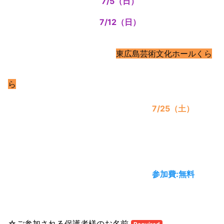
7/5（日）
7/12（日）
東広島芸術文化ホールくら
ら
7/25（土）
参加費:無料
☆ご参加される保護者様のお名前