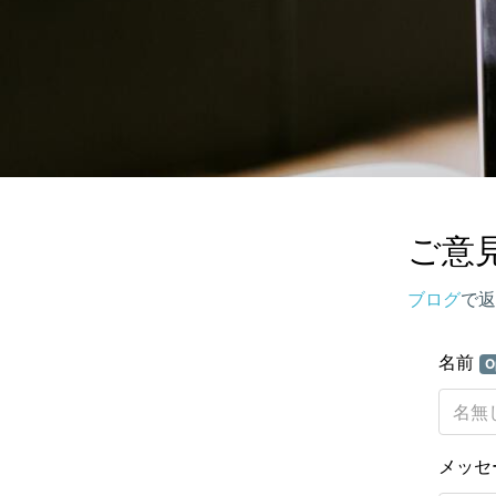
ご意
ブログ
で返
名前
O
メッセ