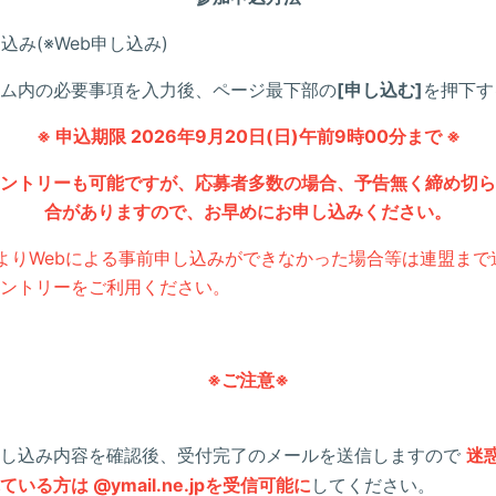
込み(※Web申し込み)
ム内の必要事項を入力後、ページ最下部の
[申し込む]
を
押下す
※ 申込期限 2026年9月20日(日)午前9時00分まで ※
ントリーも可能
ですが、
応募者多数の場合、
予告無く
締め切ら
合がありますので、
お早めにお申し込みください
。
よりWebによる事前申し込みができなかった場合等は連盟まで
ントリーをご利用ください。
※ご注意※
申し込み内容を確認後、受付完了のメールを送信しますので
迷
いる方は @ymail.ne.jpを受信可能に
してください。