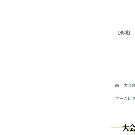
[会場]
尚、大会終
アームレス