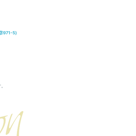
71-5)
す。
。