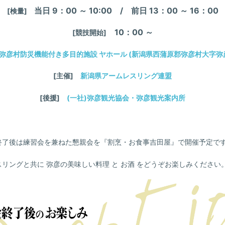
当日 9：00 ～ 10:00 / 前日 13：00 ～ 16：00
[検量]
10：00 ～
[
競技
開始
]
弥彦村防災機能付き多目的施設 ヤホール
(新潟県西蒲原郡弥彦村大字弥彦9
[主催]
新潟県アームレスリング連盟
[後援]
(一社)弥彦観光協会・弥彦観光案内所
了後は練習会を兼ねた懇親会を『割烹・お食事吉田屋』で開催予定で
リングと共に 弥彦の美味しい料理 と お酒 をどうぞお楽しみください