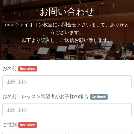
お問い合わせ
mscヴァイオリン教室にお問合せ下さいまして、ありがと
うございます。
以下より記入し、ご送信お願い致します。
お名前
Required
お名前 レッスン希望者がお子様の場合
Optional
ご性別
Required