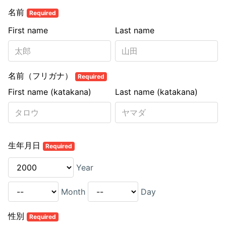
名前
Required
First name
Last name
名前（フリガナ）
Required
First name (katakana)
Last name (katakana)
生年月日
Required
Year
Month
Day
性別
Required