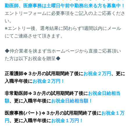
勤医師、医療事務は土曜日午前中勤務出来る方を募集中！
エントリーフォームに必要事項をご記入の上ご応募くださ
い。
※エントリー後、選考結果に関わらず1週間以内にメール
にてご連絡させて頂きます。
◆仲介業者を挟まず当ホームページから直接ご応募頂い
た方は以下お祝金を贈呈◆
正看護師⇒
３か月の試用期間終了後に
お祝金２
万円
、
更に
入職半年後に
お
祝金２
万円
！
非常勤医師⇒
３か月の試用期間終了後に
お
祝金
日給相当
額
、
更に入職半年後に
お祝金
日給相当額
！
医療事務
(パート)⇒
３か月の試用期間終了後に
お祝金
１万
円
、
更に入職半年後に
お祝金
１万円
！